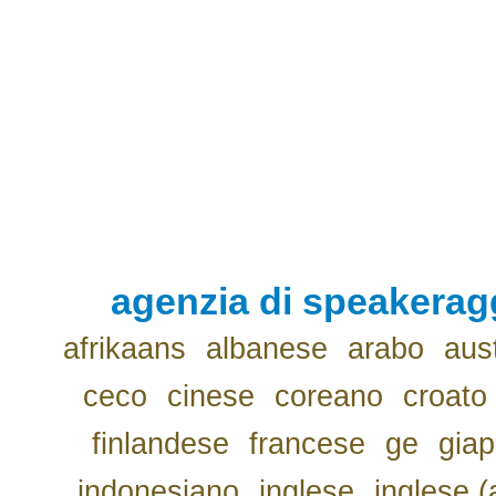
agenzia di speakerag
afrikaans
albanese
arabo
aus
ceco
cinese
coreano
croato
finlandese
francese
ge
gia
indonesiano
inglese
inglese (