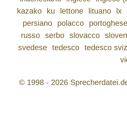
kazako
ku
lettone
lituano
lx
persiano
polacco
portoghes
russo
serbo
slovacco
slove
svedese
tedesco
tedesco svi
v
© 1998 - 2026 Sprecherdatei.d