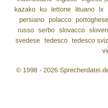
kazako
ku
lettone
lituano
lx
persiano
polacco
portoghes
russo
serbo
slovacco
slove
svedese
tedesco
tedesco svi
v
© 1998 - 2026 Sprecherdatei.d