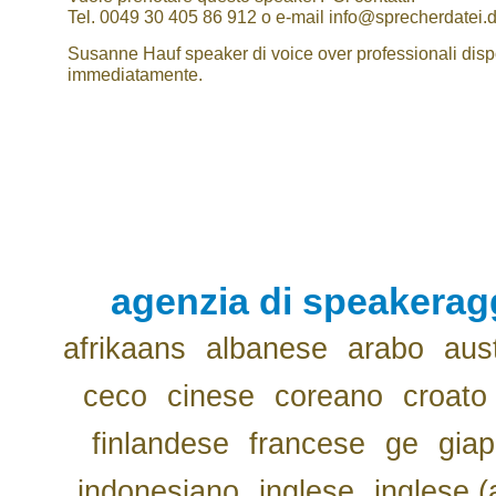
Tel. 0049 30 405 86 912 o e-mail info@sprecherdatei.
Susanne Hauf speaker di voice over professionali dispo
immediatamente.
agenzia di speakerag
afrikaans
albanese
arabo
aus
ceco
cinese
coreano
croato
finlandese
francese
ge
gia
indonesiano
inglese
inglese (