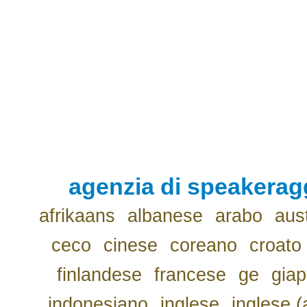
agenzia di speakerag
afrikaans
albanese
arabo
aus
ceco
cinese
coreano
croato
finlandese
francese
ge
gia
indonesiano
inglese
inglese (