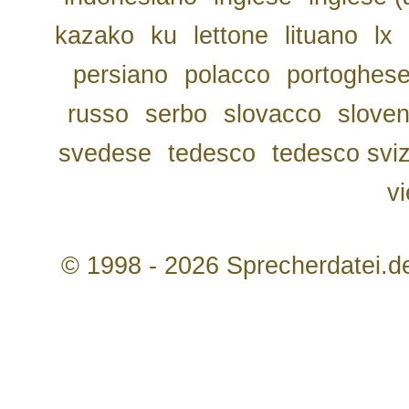
kazako
ku
lettone
lituano
lx
persiano
polacco
portoghes
russo
serbo
slovacco
slove
svedese
tedesco
tedesco svi
v
© 1998 - 2026 Sprecherdatei.d