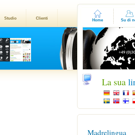
Studio
Clienti
Home
Su di n
La sua
l
Madrelingua