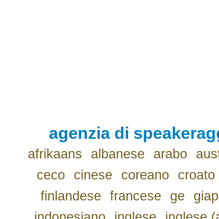
agenzia di speakerag
afrikaans
albanese
arabo
aus
ceco
cinese
coreano
croato
finlandese
francese
ge
gia
indonesiano
inglese
inglese (