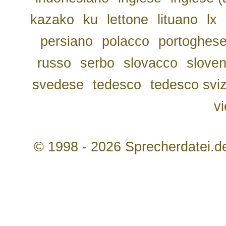
kazako
ku
lettone
lituano
lx
persiano
polacco
portoghes
russo
serbo
slovacco
slove
svedese
tedesco
tedesco svi
v
© 1998 - 2026 Sprecherdatei.d