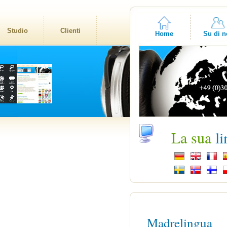
Studio
Clienti
Home
Su di n
La sua
l
Madrelingua