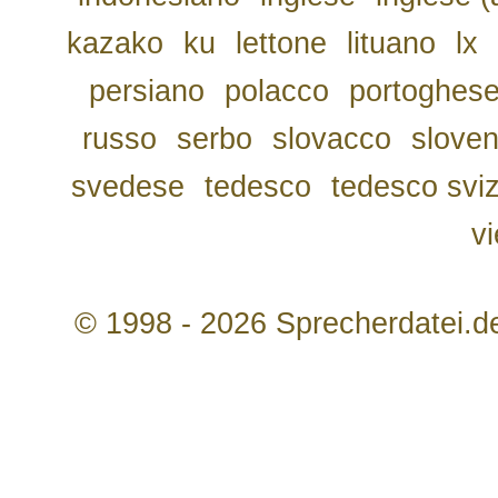
kazako
ku
lettone
lituano
lx
persiano
polacco
portoghes
russo
serbo
slovacco
slove
svedese
tedesco
tedesco svi
v
© 1998 - 2026 Sprecherdatei.d