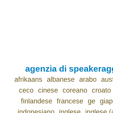
agenzia di speakerag
afrikaans
albanese
arabo
aus
ceco
cinese
coreano
croato
finlandese
francese
ge
gia
indonesiano
inglese
inglese (