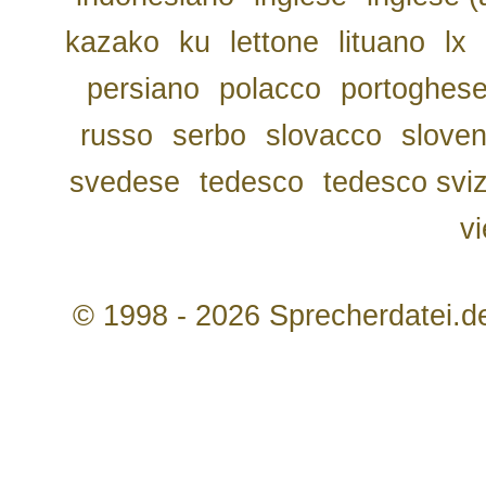
kazako
ku
lettone
lituano
lx
persiano
polacco
portoghes
russo
serbo
slovacco
slove
svedese
tedesco
tedesco svi
v
© 1998 - 2026 Sprecherdatei.d