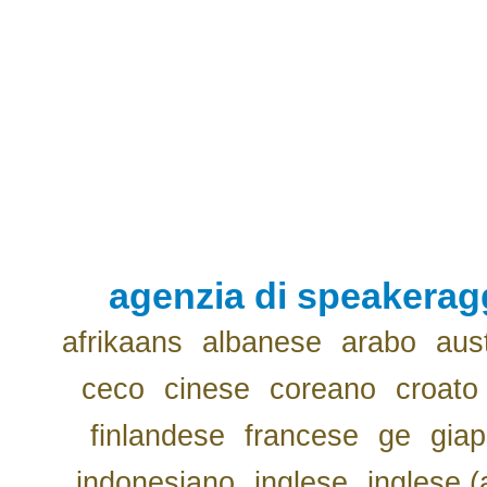
agenzia di speakerag
afrikaans
albanese
arabo
aus
ceco
cinese
coreano
croato
finlandese
francese
ge
gia
indonesiano
inglese
inglese (