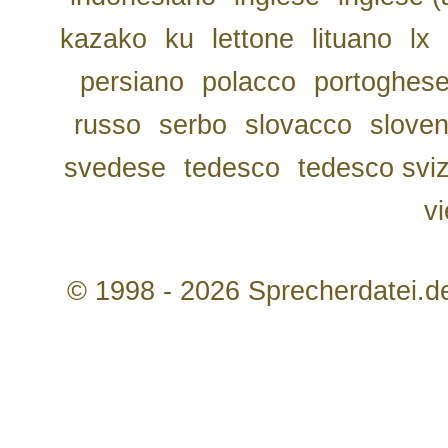
kazako
ku
lettone
lituano
lx
persiano
polacco
portoghes
russo
serbo
slovacco
slove
svedese
tedesco
tedesco svi
v
© 1998 - 2026 Sprecherdatei.d