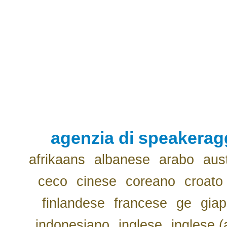
agenzia di speakerag
afrikaans
albanese
arabo
aus
ceco
cinese
coreano
croato
finlandese
francese
ge
gia
indonesiano
inglese
inglese (