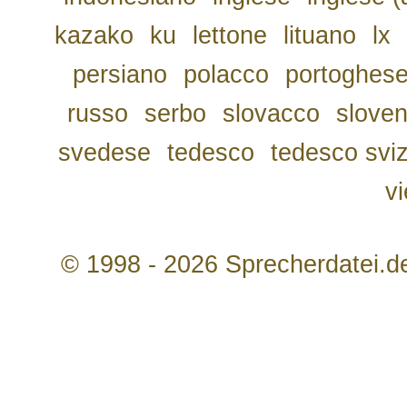
kazako
ku
lettone
lituano
lx
persiano
polacco
portoghes
russo
serbo
slovacco
slove
svedese
tedesco
tedesco svi
v
© 1998 - 2026 Sprecherdatei.d