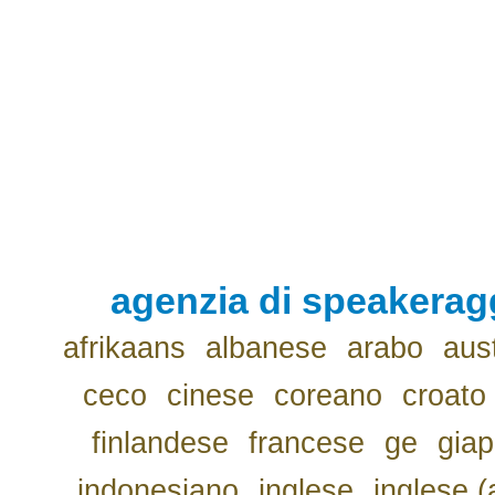
agenzia di speakerag
afrikaans
albanese
arabo
aus
ceco
cinese
coreano
croato
finlandese
francese
ge
gia
indonesiano
inglese
inglese (