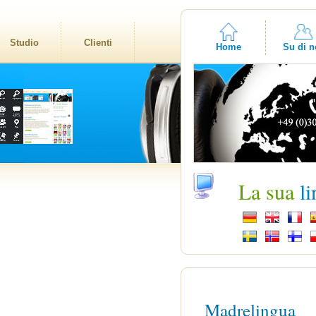
Studio
Clienti
Home
Su di n
La sua
l
Madrelingua