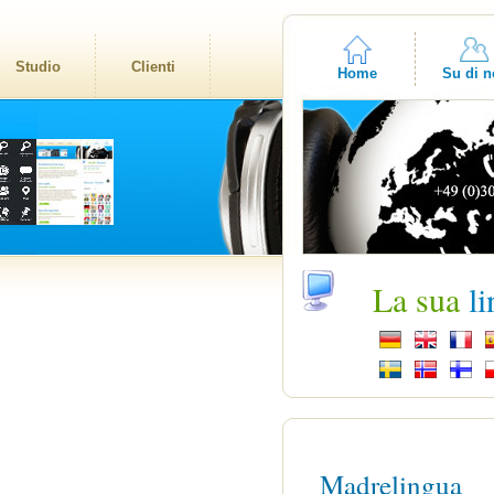
Studio
Clienti
Home
Su di n
La sua
l
Madrelingua