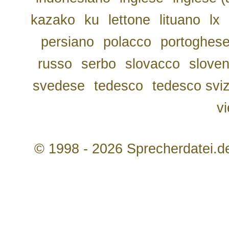
kazako
ku
lettone
lituano
lx
persiano
polacco
portoghes
russo
serbo
slovacco
slove
svedese
tedesco
tedesco svi
v
© 1998 - 2026 Sprecherdatei.d