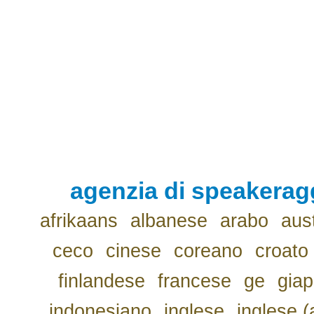
agenzia di speakerag
afrikaans
albanese
arabo
aus
ceco
cinese
coreano
croato
finlandese
francese
ge
gia
indonesiano
inglese
inglese (