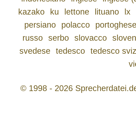
kazako
ku
lettone
lituano
lx
persiano
polacco
portoghes
russo
serbo
slovacco
slove
svedese
tedesco
tedesco svi
v
© 1998 - 2026 Sprecherdatei.d