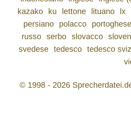
kazako
ku
lettone
lituano
lx
persiano
polacco
portoghes
russo
serbo
slovacco
slove
svedese
tedesco
tedesco svi
v
© 1998 - 2026 Sprecherdatei.d