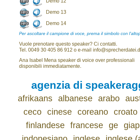
Demo 12
Demo 13
Demo 14
Per ascoltare il campione di voce, prema il simbolo con l'alto
Vuole prenotare questo speaker? Ci contatti.
Tel. 0049 30 405 86 912 o e-mail info@sprecherdatei.
Ana Isabel Mena speaker di voice over professionali
disponibili immediatamente.
agenzia di speakerag
afrikaans
albanese
arabo
aus
ceco
cinese
coreano
croato
finlandese
francese
ge
gia
indonesiano
inglese
inglese (