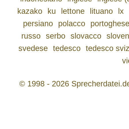
kazako
ku
lettone
lituano
lx
persiano
polacco
portoghes
russo
serbo
slovacco
slove
svedese
tedesco
tedesco svi
v
© 1998 - 2026 Sprecherdatei.d