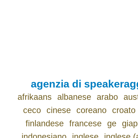
agenzia di speakerag
afrikaans
albanese
arabo
aus
ceco
cinese
coreano
croato
finlandese
francese
ge
gia
indonesiano
inglese
inglese (